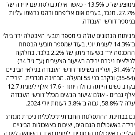
ממוצע של כ־13.5% - כאשר אילת בולטת עם ירידה של
27.7%. מנגד, בערים אום אל־פחם ורהט נרשמו עליות
במספר דורשי העבודה.
מניתוח הנתונים עולה כי מספר תובעי האבטלה ירד ביולי
ב־14.3% לעומת יוני, בעוד שמספר תובעי הבטחת
ההכנסה ירד בשיעור מתון של 2.2% בלבד. בחלוקה
לגילאים ניכרת ירידה בשיעור הצעירים (עד גיל 34)
ל־31.4%, ועלייה בשיעור דורשי העבודה בגילאי הביניים
(35-54) ובקרב בני 55 ומעלה. מבחינה מגדרית, הירידה
בקרב נשים הייתה גדולה יותר - 17.6 אלף לעומת 12.7
אלף גברים - אולם שיעור הנשים מכלל דורשי העבודה
עלה ל־58.8%, גבוה ב־3.8% לעומת יולי 2024.
גם בבחינת ההתפלגות החברתית־כלכלית ניכרת מגמה:
ירידה באשכולות הגבוהים, יציבות באשכולות הביניים
ועלייה באשכולות הנמוכים. לעומת זאת, בהשוואה לשנה