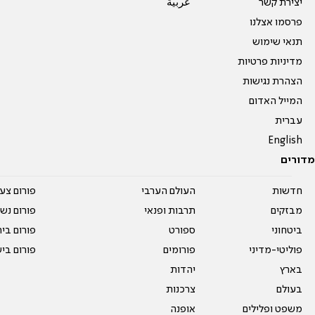
יצירת קשר
عربية
פרסמו אצלנו
תנאי שימוש
מדיניות פרטיות
הצהרת נגישות
המייל האדום
עברית
English
מדורים
חדשות
העולם הערבי
פורום צע
מבזקים
תרבות ופנאי
פורום נשו
ביטחוני
ספורט
פורום בי
פוליטי-מדיני
פורומים
פורום בי
בארץ
יהדות
בעולם
צרכנות
משפט ופלילים
אופנה