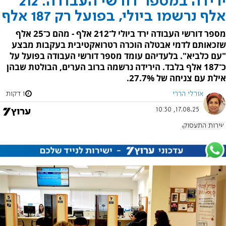
ירידה במספר דורשי העבודה: 212
אלף נרשמו ביולי, בפועל רק 187 אלף
מספר דורשי העבודה ירד ביולי ל־212 אלף - מהם כ־25 אלף
שזכאותם לדמי אבטלה הוכרה רטרואקטיבית בעקבות מבצע
"עם כלביא". בלעדיהם עומד מספר דורשי העבודה בפועל על
כ־187 אלף בלבד. הירידה נרשמה ברוב הערים, הבולטת שבהן
אילת עם צניחה של 27.7%.
אורלי הררי
1 דקות
17.08.25, 10:30
שירות התעסוקה