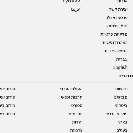
אודות
Pусский
יצירת קשר
عربية
פרסמו אצלנו
תנאי שימוש
מדיניות פרטיות
הצהרת נגישות
המייל האדום
עברית
English
מדורים
חדשות
העולם הערבי
פורום צע
מבזקים
תרבות ופנאי
פורום נשו
ביטחוני
ספורט
פורום בי
פוליטי-מדיני
פורומים
פורום בי
בארץ
יהדות
בעולם
צרכנות