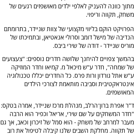
מתוך כוונה להעניק לאלפי ילדים מאושפזים רגעים של
משחק, תקווה וריפוי.
הפרויקט הוקם בליווי מקצועי של צוות שניידר, בתרומתם
הנדיבה של מישל דומב וסרולי אנאטיאן, ובתמיכתו של
מוריס שניידר - דודה של שירי ביבס.
בהמשך צפויים להיחנך שלושה חדרים נוספים: "צעצועים
של שמחה", חדר ע"ש מיכאל מ. קמיאו וחדר המוזיקה
ע"ש אתל גורדון ורות פרס. כל החדרים יכללו טכנולוגיה
אינטראקטיבית וסביבה מותאמת לצורכי הילדים
המאושפזים.
ד"ר אפרת ברון־הרלב, מנהלת מרכז שניידר, אמרה בטקס:
"חדר המשחקים על שם שירי, אריאל וכפיר הוא הרבה
מעבר למרחב של משחק - הוא סמל של זיכרון וכאב, אך גם
של תקווה. מחלקת השבים שלנו קיבלה לטיפול את רוב