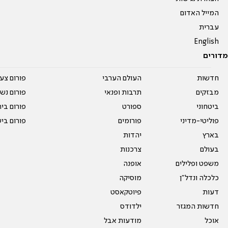
המייל האדום
עברית
English
מדורים
חדשות
העולם הערבי
פורום צע
מבזקים
תרבות ופנאי
פורום נשו
ביטחוני
ספורט
פורום בי
פוליטי-מדיני
פורומים
פורום בי
בארץ
יהדות
בעולם
צרכנות
משפט ופלילים
אופנה
כלכלה ונדל"ן
מוסיקה
דעות
פיוטקאסט
חדשות המגזר
ילדודס
אוכל
מודעות אבל