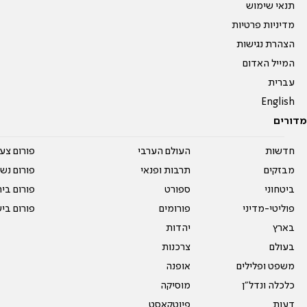
תנאי שימוש
מדיניות פרטיות
הצהרת נגישות
המייל האדום
עברית
English
מדורים
חדשות
העולם הערבי
פורום צע
מבזקים
תרבות ופנאי
פורום נשו
ביטחוני
ספורט
פורום בי
פוליטי-מדיני
פורומים
פורום בי
בארץ
יהדות
בעולם
צרכנות
משפט ופלילים
אופנה
כלכלה ונדל"ן
מוסיקה
דעות
פיוטקאסט