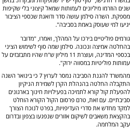
במשרד הדגישו, "סוף סוף יש יד שמפקחת ומבקרת. במשך
שנים הוזרמו מיליונים לעמותות שמאל קיצוני בלי שקיפות
מספקת. השרה סילמן עושה סדר ודואגת שכספי הציבור
יגיעו למי שעוסק באמת בסביבה".
גורמים פוליטיים בירכו על המהלך, ואמרו, "מדובר
בהחלטה אמיצה ונכונה. סילמן שמה סוף לשימוש הציני
בכספי המדינה, ועוצרת 11 מיליון ש"ח שהיו מתבזבזים על
עמותות פוליטיות במסווה ירוק".
מהמשרד להגנת הסביבה נמסר לערוץ 7 כי בינואר השנה
התקבלה החלטה בהנהלת הקרן לשמירת הניקיון
להפעלת קול קורא לתמיכה בפעילויות חינוך בארגונים
סביבתיים. עם זאת, טרם פרסום הקול הקורא הוחלט
למקד מחדש את סדרי העדיפויות, בפרט לנוכח הצורך
בהקצאת משאבים לשיקום אזורים שנפגעו בצפון ובדרום
עקב המלחמה.