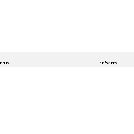
פנו אלינו
מדור
אודות
Pусский
חד
יצירת קשר
عربية
מב
פרסמו אצלנו
בי
תנאי שימוש
פו
מדיניות פרטיות
בא
הצהרת נגישות
בע
המייל האדום
מש