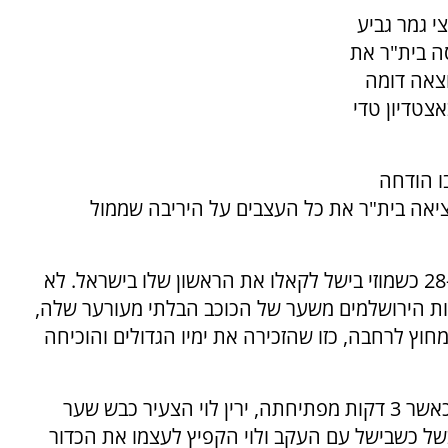
י גמר גביע
 (שני) הביסה בית"ר את
וצאה דומה
ערך באצטדיון טדי
ו הודחה
 ריגה הלטבית, הוציאה בית"ר את כל העצבים על היריבה שממול
חגיגת השערים הערב בטדי החלה כבר בדקה ה-28 כשמוזי בישל לקאלו את הראשון שלו בישראל. לא
תי דקות והתוצאה כבר עמדה על 0:2 לזכות הירושלמים משער של הכוכב הבלתי מעורער שלה,
וץ לרחבה, כזו שהזכירה את ימיו הגדולים והוכיחה
גם הפסקת המחצית לא עצרה את הירושלמים, כאשר 3 דקות מפתיחתה, ירין לוי הצעיר כבש שער
ל כשבישל עם העקב ולוי הקפיץ לעצמו את הכדור