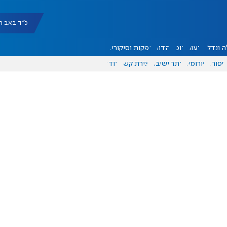
כ"ד באב תשפ"ו |
 ונדל"ן
דעות
אוכל
יהדות
הפקות וסיקורים
ספורט
פורומים
אתר ישיבה
יצירת קשר
עוד