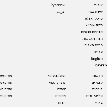
אודות
Pусский
יצירת קשר
عربية
פרסמו אצלנו
תנאי שימוש
מדיניות פרטיות
הצהרת נגישות
המייל האדום
עברית
English
מדורים
חדשות
העולם הערבי
פורום צע
מבזקים
תרבות ופנאי
פורום נשו
ביטחוני
ספורט
פורום בי
פוליטי-מדיני
פורומים
פורום בי
בארץ
יהדות