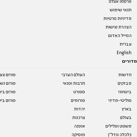
פרסמו אצלנו
תנאי שימוש
מדיניות פרטיות
הצהרת נגישות
המייל האדום
עברית
English
מדורים
חדשות
העולם הערבי
פורום צע
מבזקים
תרבות ופנאי
פורום נשו
ביטחוני
ספורט
פורום בי
פוליטי-מדיני
פורומים
פורום בי
בארץ
יהדות
בעולם
צרכנות
משפט ופלילים
אופנה
כלכלה ונדל"ן
מוסיקה