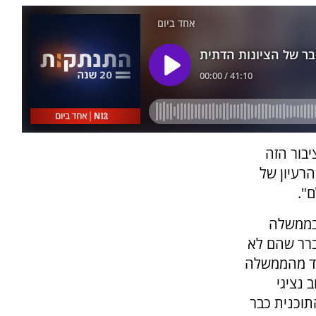
בור הזה
רעיון של
ם".
 בממשלה
רר שהם לא
מיד מהממשלה
 נציגי
וכנית כבר