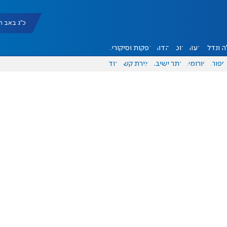
כ"ג באב תשפ"ו |
 ונדל"ן
דעות
אוכל
יהדות
הפקות וסיקורים
ספורט
פורומים
אתר ישיבה
יצירת קשר
עוד