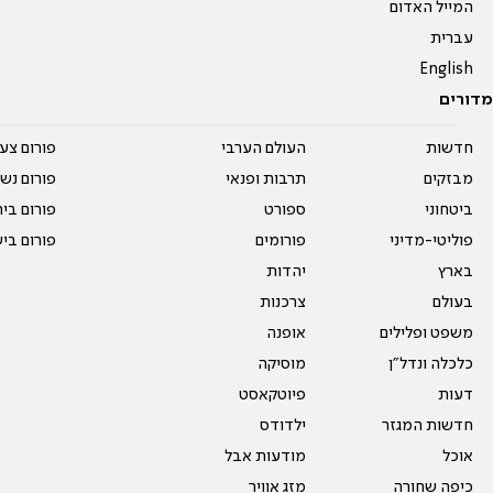
המייל האדום
עברית
English
מדורים
חדשות
העולם הערבי
פורום צע
מבזקים
תרבות ופנאי
פורום נשו
ביטחוני
ספורט
פורום בי
פוליטי-מדיני
פורומים
פורום בי
בארץ
יהדות
בעולם
צרכנות
משפט ופלילים
אופנה
כלכלה ונדל"ן
מוסיקה
דעות
פיוטקאסט
חדשות המגזר
ילדודס
אוכל
מודעות אבל
כיפה שחורה
מזג אוויר