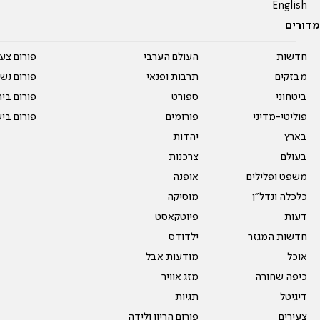
English
מדורים
חדשות
העולם הערבי
פורום צע
מבזקים
תרבות ופנאי
פורום נשו
ביטחוני
ספורט
פורום בי
פוליטי-מדיני
פורומים
פורום בי
בארץ
יהדות
בעולם
צרכנות
משפט ופלילים
אופנה
כלכלה ונדל"ן
מוסיקה
דעות
פיוטקאסט
חדשות המגזר
ילדודס
אוכל
מודעות אבל
כיפה שחורה
מזג אוויר
דיגיטל
תגיות
צעירים
פורום הריון ולידה