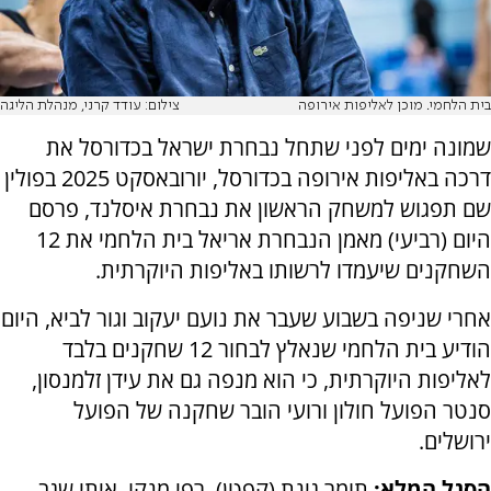
בית הלחמי. מוכן לאליפות אירופה
צילום: עודד קרני, מנהלת הליגה
שמונה ימים לפני שתחל נבחרת ישראל בכדורסל את
דרכה באליפות אירופה בכדורסל, יורובאסקט 2025 בפולין
שם תפגוש למשחק הראשון את נבחרת איסלנד, פרסם
היום (רביעי) מאמן הנבחרת אריאל בית הלחמי את 12
השחקנים שיעמדו לרשותו באליפות היוקרתית.
אחרי שניפה בשבוע שעבר את נועם יעקוב וגור לביא, היום
הודיע בית הלחמי שנאלץ לבחור 12 שחקנים בלבד
לאליפות היוקרתית, כי הוא מנפה גם את עידן זלמנסון,
סנטר הפועל חולון ורועי הובר שחקנה של הפועל
ירושלים.
הסגל המלא:
תומר גינת (קפטן), רפי מנקו, איתי שגב,