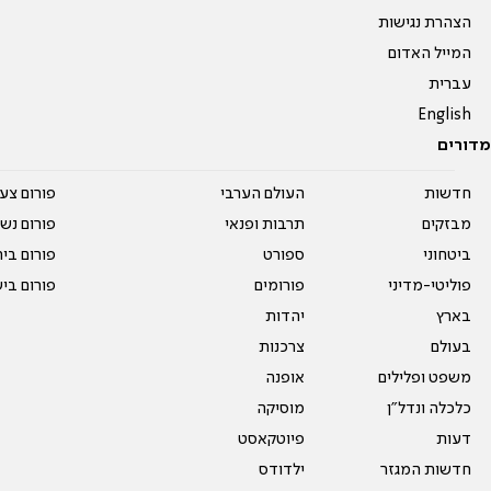
הצהרת נגישות
המייל האדום
עברית
English
מדורים
חדשות
העולם הערבי
פורום צע
מבזקים
תרבות ופנאי
פורום נשו
ביטחוני
ספורט
פורום בי
פוליטי-מדיני
פורומים
פורום בי
בארץ
יהדות
בעולם
צרכנות
משפט ופלילים
אופנה
כלכלה ונדל"ן
מוסיקה
דעות
פיוטקאסט
חדשות המגזר
ילדודס