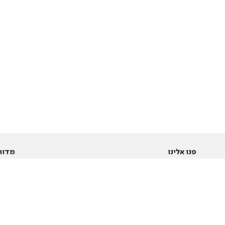
פנו אלינו
מדור
אודות
Pусский
חד
יצירת קשר
عربية
מב
פרסמו אצלנו
בי
תנאי שימוש
פו