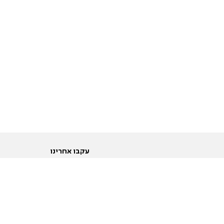
עקבו אחרינו
ות
טוויטר
ם הריון ולידה
פייסבוק
ום לקראת נישואין וזוגיות
אינסטגרם
ום צעירים מעל עשרים
יוטיוב