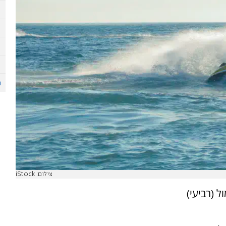
צילום: iStock
ו אתמול (רביעי)