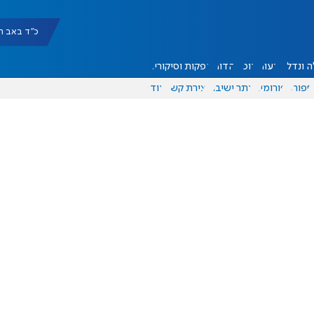
כ"ד באב תשפ"ו |
 ונדל"ן
דעות
אוכל
יהדות
הפקות וסיקורים
ספורט
פורומים
אתר ישיבה
יצירת קשר
עוד