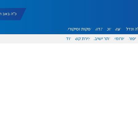
כ"ה באב תשפ"ו |
 ונדל"ן
דעות
אוכל
יהדות
הפקות וסיקורים
ספורט
פורומים
אתר ישיבה
יצירת קשר
עוד