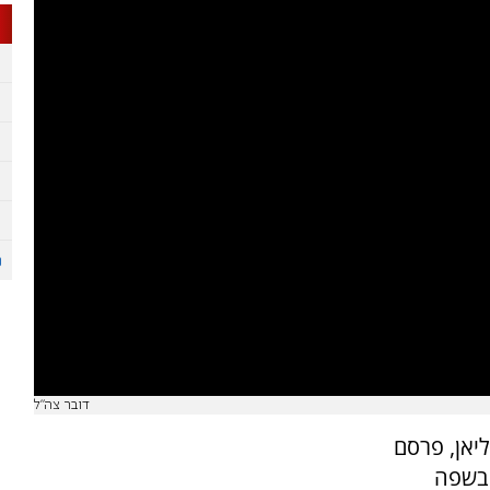
דובר צה"ל
יאן, פרסם
היחידה בשפה