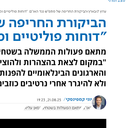
מצב תורני
ערוץ 7
בארץ
הביקורת החריפה של מתפ"ש נגד האו"ם: "דוחות פוליטיים ומ
הביקורת החריפה ש
"דוחות פוליטיים ו
מתאם פעולות הממשלה בשטחים 
"במקום לצאת בהצהרות ולהוציא 
והארגונים הבינלאומיים להפנו
ולא להיגרר אחרי נרטיבים כוזבים
יוני קמפינסקי
21.08.25, 19:23
האו"ם
מתאם הפעולות בשטחים
רסאן עליאן