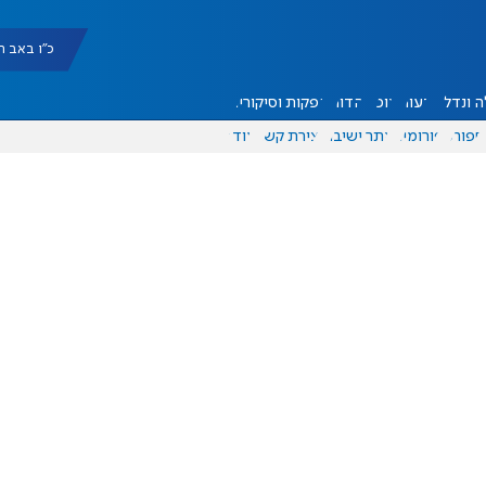
כ"ו באב תשפ"ו |
 ונדל"ן
דעות
אוכל
יהדות
הפקות וסיקורים
ספורט
פורומים
אתר ישיבה
יצירת קשר
עוד