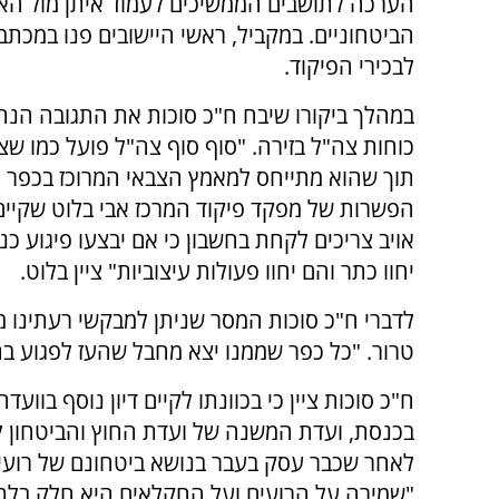
הערכה לתושבים הממשיכים לעמוד איתן מול האי
הביטחוניים. במקביל, ראשי היישובים פנו במכתב 
לבכירי הפיקוד.
במהלך ביקורו שיבח ח"כ סוכות את התגובה הנ
כוחות צה"ל בזירה. "סוף סוף צה"ל פועל כמו שצר
תוך שהוא מתייחס למאמץ הצבאי המרוכז בכפר 
הפשרות של מפקד פיקוד המרכז אבי בלוט שקיים 
אויב צריכים לקחת בחשבון כי אם יבצעו פיגוע כנ
יחוו כתר והם יחוו פעולות עיצוביות" ציין בלוט.
לדברי ח"כ סוכות המסר שניתן למבקשי רעתינו מת
טרור. "כל כפר שממנו יצא מחבל שהעז לפגוע בת
ח"כ סוכות ציין כי בכוונתו לקיים דיון נוסף בווע
בכנסת, ועדת המשנה של ועדת החוץ והביטחון לע
לאחר שכבר עסק בעבר בנושא ביטחונם של רועי 
"שמירה על הרועים ועל החקלאים היא חלק בלת