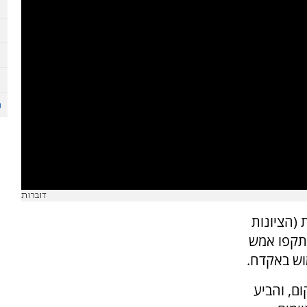
דוברות
ת (הציונות
ותקפו אמש
וש באקדח.
ום, והביע