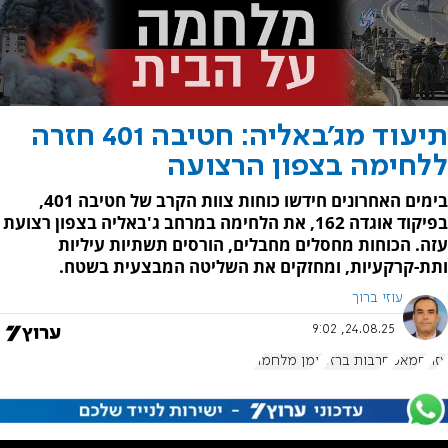
תיעוד מג'באליה: חטיבה 401 חזרה
ללחימה בצפון הרצועה
בימים האחרונים חידשו כוחות צוות הקרב של חטיבה 401,
בפיקוד אוגדה 162, את הלחימה במרחב ג'באליה בצפון רצועת
עזה. הכוחות מחסלים מחבלים, הורסים תשתיות עיליות
ותת-קרקעיות, ומחזקים את השליטה המבצעית בשטח.
עוזי ברוך
24.08.25, 9:02
עזה
חמאס
חרבות ברזל
יומן מלחמה