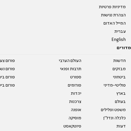
מדיניות פרטיות
הצהרת נגישות
המייל האדום
עברית
English
מדורים
חדשות
העולם הערבי
פורום צע
מבזקים
תרבות ופנאי
פורום נשו
ביטחוני
ספורט
פורום בי
פוליטי-מדיני
פורומים
פורום בי
בארץ
יהדות
בעולם
צרכנות
משפט ופלילים
אופנה
כלכלה ונדל"ן
מוסיקה
דעות
פיוטקאסט