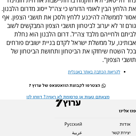
נהר הליטאני ולא הוקמה בו התיישבות אזרחית הזמינה
את הלחץ הבין לאומי הדורש כי צה"ל ייסוג מדרום הלבנון.
אסור לממשלה להיכנע ללחץ ולסכן את תושבי הצפון. אף
גורם זר לא יערוב לביטחון תושבי הצפון המבקשים לשוב
לביתם ולחייהם מלבד צה"ל. דרום הלבנון הוא נחלת
אבותינו, על ממשלת ישראל לקדם בניית ישובים פורחים
בכל השטח שיחזקו את הביטחון ותחושת הביטחון של
תושבי הצפון".
לקריאת הכתבה באתר באנגלית
הצטרפו לקבוצת הוואטצאפ של ערוץ 7
מצאתם טעות או פרסומת לא ראויה? דווחו לנו
פנו אלינו
אודות
Pусский
יצירת קשר
عربية