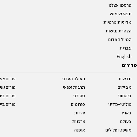
פרסמו אצלנו
תנאי שימוש
מדיניות פרטיות
הצהרת נגישות
המייל האדום
עברית
English
מדורים
חדשות
העולם הערבי
פורום צע
מבזקים
תרבות ופנאי
פורום נשו
ביטחוני
ספורט
פורום בי
פוליטי-מדיני
פורומים
פורום בי
בארץ
יהדות
בעולם
צרכנות
משפט ופלילים
אופנה