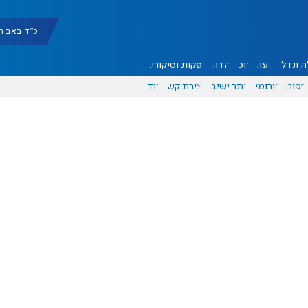
כ"ד באב תשפ"ו |
 ונדל"ן
דעות
אוכל
יהדות
הפקות וסיקורים
ספורט
פורומים
אתר ישיבה
יצירת קשר
עוד