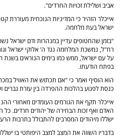
אביב ושלילת זכויות החרדים".
אייכלר הזהיר כי המדיניות הנוכחית מעוררת קטר
ישראל בעת מלחמה.
"בזמן שהחטופים עדיין במנהרות ודם ישראל נשפ
רח"ל, נמשכת המלחמה נגד ה' אלוקי ישראל וגור
על עם ישראל, ממש כמו בימים הנוראים בשנת ת
בפתח הודעתו.
הוא הוסיף ואמר כי "אם תכתוש את האוויל במכתש
כנסת לפגוע בהלכות ההפרדה בין עזרת גברים ועז
אייכלר תקף את הגורמים העומדים מאחורי ההנחי
האדם ואף זכות הבחירה של יהודים חרדים. כל הז
ישללו מיהודים המסרבים להתבולל בתרבות הרעה
בדבריו השווה את המצב למצב היפותטי בו ישללו