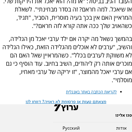
העובד הגיב בביטול: "אז מה? הוא יאכל את היריקות שלי.
אז שיאכל. למה חראם? זה בסדר מבחינתי". לשאלת
המראיין האם אין בכך בעיה מוסרית, הסביר, "תגיד,
כשהאויב שלך ככה אתה קורא לזה חראם?".
בהמשך נשאל מה יקרה אם ילד ערבי יאכל מן הגלידה,
והשיב, "ערבים לא אוכלים מהגלידה הזאת, כאילו הגלידה
לא משווקת לערבים בכלל". כשהמראיין שאל האם הם
מוכרים אותה רק ליהודים, השיב בחיוב. עוד הוסיף כי גם
אם ערבי יאכל מהמוצר, "זו יריקה של ערבי מאחיו,
מוסלמי".
לקריאת הכתבה באתר באנגלית
מצאתם טעות או פרסומת לא ראויה? דווחו לנו
פנו אלינו
אודות
Pусский