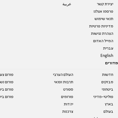
יצירת קשר
عربية
פרסמו אצלנו
תנאי שימוש
מדיניות פרטיות
הצהרת נגישות
המייל האדום
עברית
English
מדורים
חדשות
העולם הערבי
פורום צע
מבזקים
תרבות ופנאי
פורום נשו
ביטחוני
ספורט
פורום בי
פוליטי-מדיני
פורומים
פורום בי
בארץ
יהדות
בעולם
צרכנות