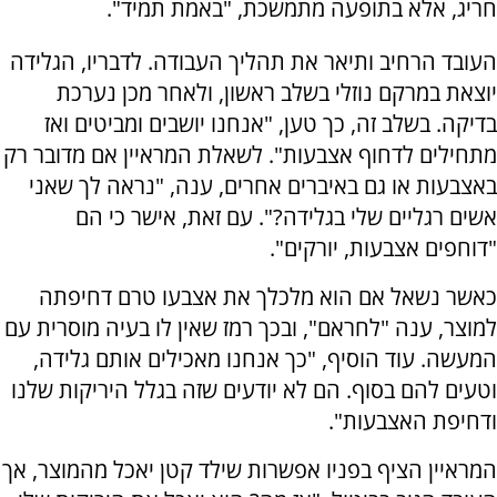
חריג, אלא בתופעה מתמשכת, "באמת תמיד".
העובד הרחיב ותיאר את תהליך העבודה. לדבריו, הגלידה
יוצאת במרקם נוזלי בשלב ראשון, ולאחר מכן נערכת
בדיקה. בשלב זה, כך טען, "אנחנו יושבים ומביטים ואז
מתחילים לדחוף אצבעות". לשאלת המראיין אם מדובר רק
באצבעות או גם באיברים אחרים, ענה, "נראה לך שאני
אשים רגליים שלי בגלידה?". עם זאת, אישר כי הם
"דוחפים אצבעות, יורקים".
כאשר נשאל אם הוא מלכלך את אצבעו טרם דחיפתה
למוצר, ענה "לחראם", ובכך רמז שאין לו בעיה מוסרית עם
המעשה. עוד הוסיף, "כך אנחנו מאכילים אותם גלידה,
וטעים להם בסוף. הם לא יודעים שזה בגלל היריקות שלנו
ודחיפת האצבעות".
המראיין הציף בפניו אפשרות שילד קטן יאכל מהמוצר, אך