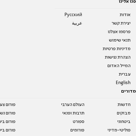
פנו אלינו
אודות
Pусский
יצירת קשר
عربية
פרסמו אצלנו
תנאי שימוש
מדיניות פרטיות
הצהרת נגישות
המייל האדום
עברית
English
מדורים
חדשות
העולם הערבי
פורום צע
מבזקים
תרבות ופנאי
פורום נשו
ביטחוני
ספורט
פורום בי
פוליטי-מדיני
פורומים
פורום בי