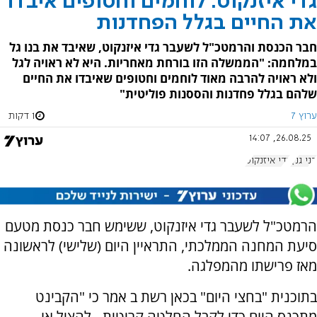
גדי איזנקוט: לוחמים וחטופים איבדו
את החיים בגלל הפחדנות
חבר הכנסת והרמטכ"ל לשעבר גדי איזנקוט, שאיבד את בנו גל
במלחמה: "הממשלה הזו בורחת מאחריות. היא לא ראויה לגל
ולא ראויה להרבה מאוד לוחמים וחטופים שאיבדו את החיים
שלהם בגלל פחדנות והססנות פוליטית"
ערוץ 7
1 דקות
26.08.25, 14:07
בני גנץ
גדי איזנקוט
הרמטכ"ל לשעבר גדי איזנקוט, ששימש חבר כנסת מטעם
סיעת המחנה הממלכתי, התראיין היום (שלישי) לראשונה
מאז פרישתו מהמפלגה.
בתוכנית "בחצי היום" בכאן רשת ב אמר כי "הקבינט
מתכנס היום כדי לקבל החלטה קריטית - להציל או