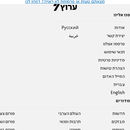
מצאתם טעות או פרסומת לא ראויה? דווחו לנו
פנו אלינו
אודות
Pусский
יצירת קשר
عربية
פרסמו אצלנו
תנאי שימוש
מדיניות פרטיות
הצהרת נגישות
המייל האדום
עברית
English
מדורים
חדשות
העולם הערבי
פורום צע
מבזקים
תרבות ופנאי
פורום נשו