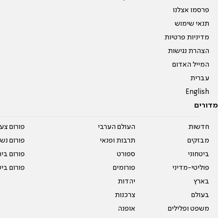
פרסמו אצלנו
תנאי שימוש
מדיניות פרטיות
הצהרת נגישות
המייל האדום
עברית
English
מדורים
חדשות
העולם הערבי
פורום צע
מבזקים
תרבות ופנאי
פורום נשו
ביטחוני
ספורט
פורום בי
פוליטי-מדיני
פורומים
פורום בי
בארץ
יהדות
בעולם
צרכנות
משפט ופלילים
אופנה