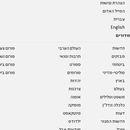
הצהרת נגישות
המייל האדום
עברית
English
מדורים
חדשות
העולם הערבי
פורום צע
מבזקים
תרבות ופנאי
פורום נשו
ביטחוני
ספורט
פורום בי
פוליטי-מדיני
פורומים
פורום בי
בארץ
יהדות
בעולם
צרכנות
משפט ופלילים
אופנה
כלכלה ונדל"ן
מוסיקה
דעות
פיוטקאסט
חדשות המגזר
ילדודס
אוכל
מודעות אבל