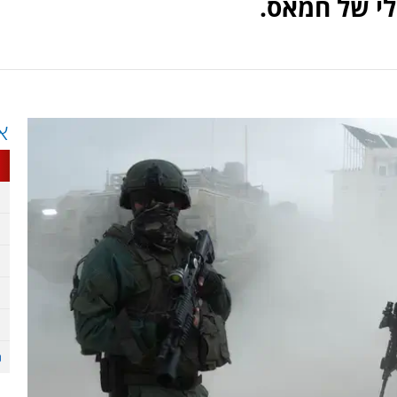
לי של חמאס.
א