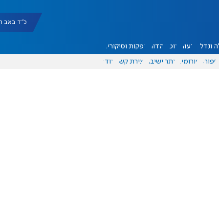
כ"ד באב תשפ"ו |
 ונדל"ן
דעות
אוכל
יהדות
הפקות וסיקורים
ספורט
פורומים
אתר ישיבה
יצירת קשר
עוד