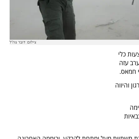
צילום: דובר צה"ל
עות כלי
רב עזה
י חמאס.
ון והיווה
ים בלחימה
באיות
לים לאיתור והשמדת תשתיות מעל ומתחת לקרקע, וביממה האחרונה