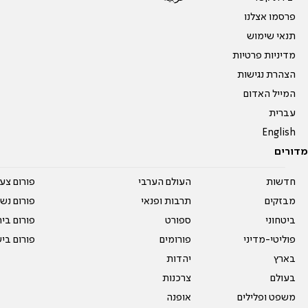
פרסמו אצלנו
תנאי שימוש
מדיניות פרטיות
הצהרת נגישות
המייל האדום
עברית
English
מדורים
חדשות
העולם הערבי
פורום צע
מבזקים
תרבות ופנאי
פורום נשו
ביטחוני
ספורט
פורום בי
פוליטי-מדיני
פורומים
פורום בי
בארץ
יהדות
בעולם
צרכנות
משפט ופלילים
אופנה