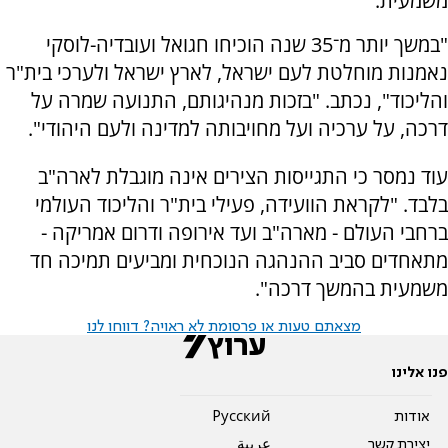
משמעית.
"במשך יותר מ־35 שנה הוכיחו חגואל ועובדיה-לוסקי
נאמנות מוחלטת לעם ישראל, לארץ ישראל ולערכי בית"ר
והליכוד", נכתב. "בזכות מנהיגותם, התנועה שמרה על
דרכה, על ערכיה ועל מחויבותה למדינה ולעם היהודי".
עוד נמסר כי התגייסות הצירים אינה מוגבלת לארה"ב
בלבד. "לקראת הוועידה, פעילי בית"ר והליכוד העולמי
ברחבי העולם - מארה"ב ועד אירופה ודרום אמריקה -
מתאחדים סביב ההנהגה הנוכחית ומביעים תמיכה חד
משמעית בהמשך דרכה".
מצאתם טעות או פרסומת לא ראויה? דווחו לנו
פנו אלינו
אודות
Pусский
יצירת קשר
عربية