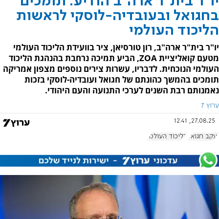
יו"ר בית"ר ארה"ב הודיע: תומכים
בחגואל ובעובדיה-לוסקי לראשות
הליכוד העולמי
יו"ר בית"ר ארה"ב, רון טורסיאן, ציר בוועידת הליכוד העולמי
מטעם קואליציית ZOA, הביע תמיכה נרחבת בהנהגת הליכוד
העולמי הנוכחית. לדבריו, עשרות צירים נוספים מצפון אמריקה
תומכים בהמשך כהונתם של חגואל ועובדיה-לוסקי בזכות
נאמנותם רבת השנים לערכי התנועה והעם היהודי.
ערוץ 7
27.08.25, 12:41
יעקב חגואל
הליכוד העולמי