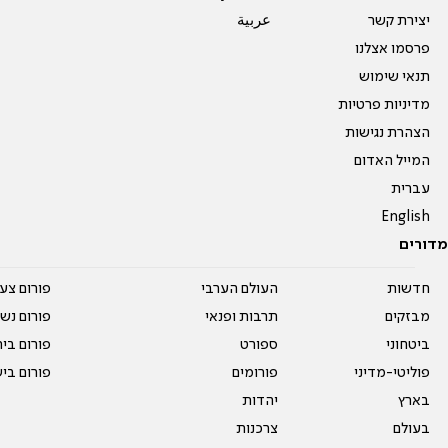
יצירת קשר
عربية
פרסמו אצלנו
תנאי שימוש
מדיניות פרטיות
הצהרת נגישות
המייל האדום
עברית
English
מדורים
חדשות
העולם הערבי
פורום צע
מבזקים
תרבות ופנאי
פורום נשו
ביטחוני
ספורט
פורום בי
פוליטי-מדיני
פורומים
פורום בי
בארץ
יהדות
בעולם
צרכנות