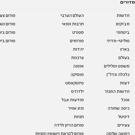
מדורים
חדשות
העולם הערבי
פורום צע
מבזקים
תרבות ופנאי
פורום נשו
ביטחוני
ספורט
פורום בי
פוליטי-מדיני
פורומים
פורום בי
בארץ
יהדות
בעולם
צרכנות
משפט ופלילים
אופנה
כלכלה ונדל"ן
מוסיקה
דעות
פיוטקאסט
חדשות המגזר
ילדודס
אוכל
מודעות אבל
כיפה שחורה
מזג אוויר
דיגיטל
תגיות
צעירים
פורום הריון ולידה
רפואה שלמה
פורום לקראת נישואין וזוגיות