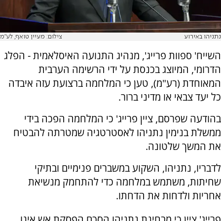
נתניהו באירוע
צילום: מעיין טואף, לע"מ
השייח' ספוות פרייג', מנהיג התנועה האיסלאמית - הפלג
הדרומי, המיוצג בכנסת על ידי הרשימה הערבית
המאוחדת (רע"מ), טען כי המלחמה ברצועת עזה איבדה
כל יעד צבאי או מדיני ברור.
בהודעה שפרסם, ציין פרייג' כי המלחמה הפכה בידי
ממשלת בנימין נתניהו לאסטרטגיה שמטרתה להבטיח
את המשך שלטונה.
לדבריו, נתניהו, השקוע במשברים פנימיים ובתיקי
שחיתות, משתמש במלחמה כדי להתחמק מנשיאת
אחריות ולדחות את הדחתו.
פרייג' ציין כי מבחינת נתניהו הסכם הפסקת אש אינו