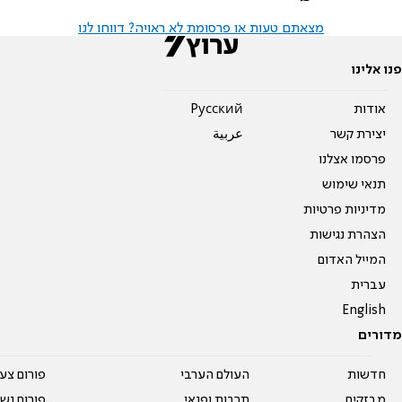
מצאתם טעות או פרסומת לא ראויה? דווחו לנו
פנו אלינו
אודות
Pусский
יצירת קשר
عربية
פרסמו אצלנו
תנאי שימוש
מדיניות פרטיות
הצהרת נגישות
המייל האדום
עברית
English
מדורים
חדשות
העולם הערבי
פורום צע
מבזקים
תרבות ופנאי
פורום נשו