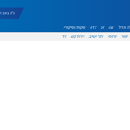
כ"ג באב תשפ"ו |
 ונדל"ן
דעות
אוכל
יהדות
הפקות וסיקורים
ספורט
פורומים
אתר ישיבה
יצירת קשר
עוד