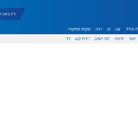
כ"ג באב תשפ"ו |
 ונדל"ן
דעות
אוכל
יהדות
הפקות וסיקורים
ספורט
פורומים
אתר ישיבה
יצירת קשר
עוד