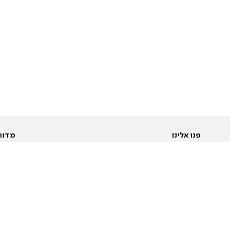
פנו אלינו
מדור
אודות
Pусский
חד
יצירת קשר
عربية
מב
פרסמו אצלנו
בי
תנאי שימוש
פו
מדיניות פרטיות
בא