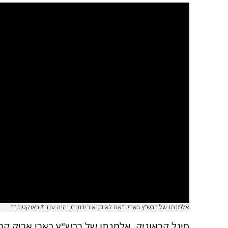
אלמנתו של רבש"ץ בארי: "אם לא נביא ריבונות יהיה עוד 7 באוקטובר"
סיגל קראוניק, אלמנתו של רבש"ץ בארי אריק קרא