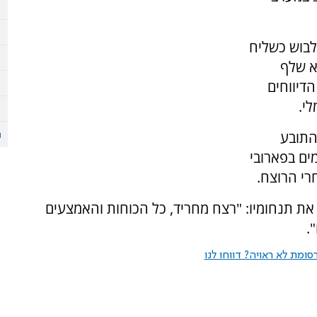
לבוש כשליח
א שלף
הדיווחים
י.
בלשכת התובע
ים בפארובי
שיא אוקראינה ולדמיר זלנסקי הביע ברשת ה-X את תנחומיו: "רצח מחריד, כל הכוחות והאמצעים
.
ומת לא ראויה? דווחו לנו