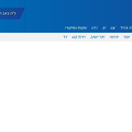
כ"ה באב תשפ"ו |
 ונדל"ן
דעות
אוכל
יהדות
הפקות וסיקורים
ספורט
פורומים
אתר ישיבה
יצירת קשר
עוד