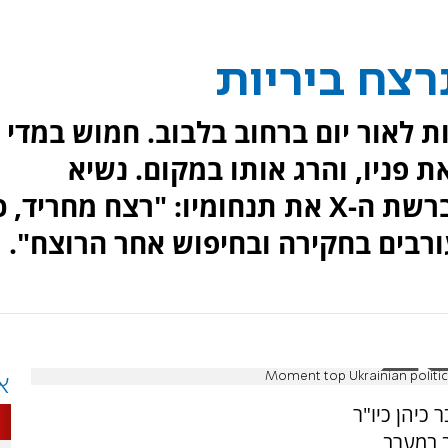
רצח ביריות
ת לאור יום ברחוב בלבוב. חמוש במדי
 פניו, והרג אותו במקום. נשיא
אוקראינה ולדמיר זלנסקי הביע ברשת ה-X את תנחומיו: "רצח מחריד,
רבים בחקירה ובחיפוש אחר הרוצח".
Moment top Ukrainian politic
א
כיהן כיו"ר
ב במערב