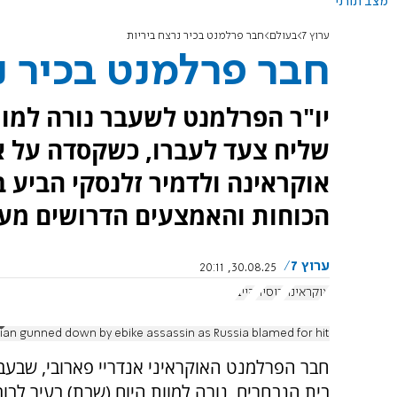
מצב תורני
ערוץ 7
בעולם
חבר פרלמנט בכיר נרצח ביריות
חבר פרלמנט בכיר נ
יו"ר הפרלמנט לשעבר נורה למוו
שליח צעד לעברו, כשקסדה על את
הכוחות והאמצעים הדרושים מעו
ערוץ 7
30.08.25, 20:11
אוקראינה
רוסיה
קייב
ian gunned down by ebike assassin as Russia blamed for hit
חבר הפרלמנט האוקראיני אנדריי פארובי, שבעבר 
בית הנבחרים, נורה למוות היום (שבת) בעיר לבו