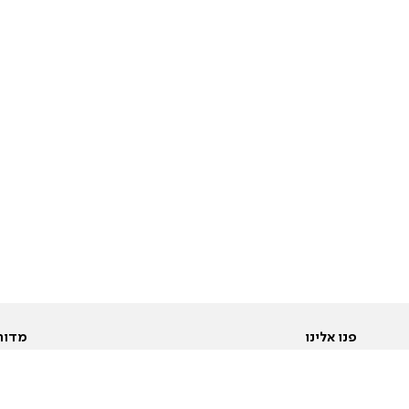
פנו אלינו
מדור
אודות
Pусский
חד
יצירת קשר
عربية
מב