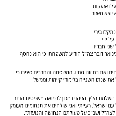
לו אזעקות
 יוצא מאזור
נתקלו בירי
על ידי
שני חבריו
ם ניסה להציל, אולם עידן הוגדר נעדר. ב-4 בינואר דובר צה"ל הודיע למשפחתו כי הוא נחטף
חים ואת בת זוגו סתיו. המשפחה והחברים סיפרו כי
 את שנתו השנייה בלימודי קיימות וממשל
השלמת הליך הזיהוי במכון לרפואה משפטית הותר
ם ישראל, רעייתי ואני שולחים את תנחומינו מעומק
לצה"ל ושב"כ על פעולתם הנחושה והנועזת".