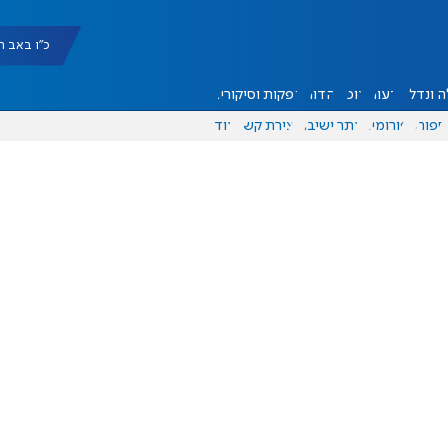
כ"ו באב תשפ"ו |
 ונדל"ן
דעות
אוכל
יהדות
הפקות וסיקורים
ספורט
פורומים
אתר ישיבה
יצירת קשר
עוד