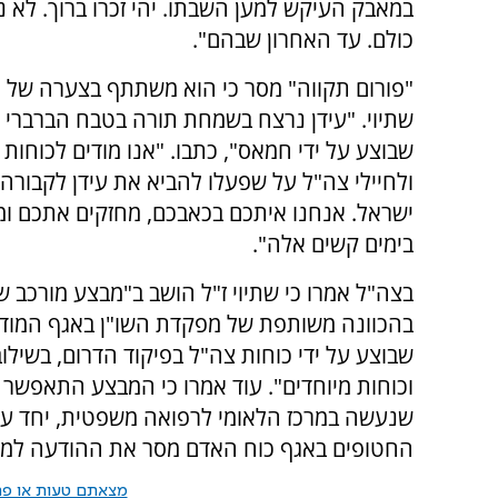
במאבק העיקש למען השבתו. יהי זכרו ברוך. לא נ
כולם. עד האחרון שבהם".
"פורום תקווה" מסר כי הוא משתתף בצערה של
שתיוי. "עידן נרצח בשמחת תורה בטבח הברברי 
שבוצע על ידי חמאס", כתבו. "אנו מודים לכוחות 
ולחיילי צה"ל על שפעלו להביא את עידן לקבורה
ישראל. אנחנו איתכם בכאבכם, מחזקים אתכם ומ
בימים קשים אלה".
בצה"ל אמרו כי שתיוי ז"ל הושב ב"מבצע מורכב 
בהכוונה משותפת של מפקדת השו"ן באגף המודיע
שבוצע על ידי כוחות צה"ל בפיקוד הדרום, בשילוב
וכוחות מיוחדים". עוד אמרו כי המבצע התאפשר הו
שנעשה במרכז הלאומי לרפואה משפטית, יחד עם
החטופים באגף כוח האדם מסר את ההודעה למש
מצאתם טעות או פרס