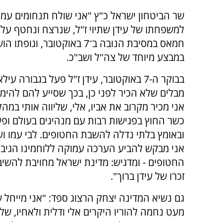
שר הביטחון ישראל כ"ץ "אני שולח תנחומים עמו
למשפחתו של עידן שתיוי ז"ל, שנרצח ונחטף על 
חמאס במסיבת הנובה ב־7 באוקטובר, ו
במבצע מיוחד של צה"ל ושב"כ.
בבוקר ה-7 באוקטובר, עידן ז"ל פעל בגבורה עי
מבלים שלא הכיר לפני כן, בכך שסייע להם להי
אני מכיר מקרוב את אביו, אלי, שליווה אותי במהל
כשר החוץ בפגישות רבות עם מנהיגים בעולם ופ
ובאומץ בלתי נדלה להשבת החטופים. לבי עמו ו
אני מבקש להביע הערכה עמוקה ללוחמינו הגיב
החטופים - ומדגיש: מדינת ישראל מחויבת להשיב
זכרו של עידן ברוך".
גם נשיא המדינה יצחק הרצוג ספד: "אני מייחל ש
מעט נחמה להוריו היקרים אלי ודלית ולאחיו, של