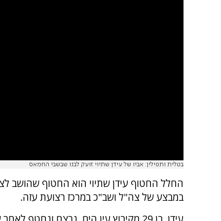
בטלית ותפילין: אביו של עידן שתיוי זועק לבנו שבשבי החמאס
החלל החטוף עידן שתיוי הוא החטוף שהושב לצד 
במבצע של צה"ל ושב"כ במרכז רצועת עזה.
עידן, בן 29 מקיבוץ עין הים, נרצח ונחטף לאח