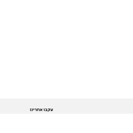
עקבו אחרינו
ות
טוויטר
ם הריון ולידה
פייסבוק