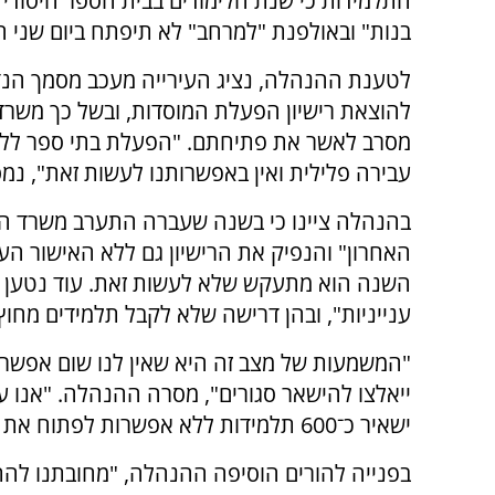
התלמידות כי שנת הלימודים בבית הספר היסודי
בנות" ובאולפנת "למרחב" לא תיפתח ביום שני ה
לטענת ההנהלה, נציג העירייה מעכב מסמך הנ
להוצאת רישיון הפעלת המוסדות, ובשל כך משרד
מסרב לאשר את פתיחתם. "הפעלת בתי ספר ללא 
עבירה פלילית ואין באפשרותנו לעשות זאת", נמס
בהנהלה ציינו כי בשנה שעברה התערב משרד הח
האחרון" והנפיק את הרישיון גם ללא האישור העיר
השנה הוא מתעקש שלא לעשות זאת. עוד נטען כ
ענייניות", ובהן דרישה שלא לקבל תלמידים מחוץ
"המשמעות של מצב זה היא שאין לנו שום אפשרו
ייאלצו להישאר סגורים", מסרה ההנהלה. "אנו ע
ישאיר כ־600 תלמידות ללא אפשרות לפתוח את שנת הלימודים כסדרה".
בפנייה להורים הוסיפה ההנהלה, "מחובתנו להת