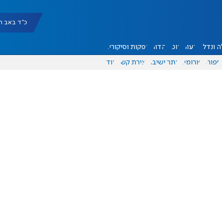
כ"ד באב תשפ"ו |
 ונדל"ן
דעות
אוכל
יהדות
הפקות וסיקורים
ספורט
פורומים
אתר ישיבה
יצירת קשר
עוד