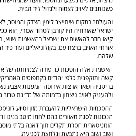
נרצחו, אלפים נפצעו ונחטפו, זוועה שממחישה 
כשנותנים לאויב לצמוח ולגדול ליד הבית.
והעולם? במקום שיתייצב לימין הצדק והמוסר, לצ
ישראל שאזרחיה היו קורבן לטרור אכזרי, הוא ככ
קיאו חוזר להאשים את ישראל בהאשמות שווא, 
אזרחי האויב, ברצח עם, בקולוניאליזם ועוד כיד ה
שלהם.
האשמות אלה הופכות כר פורה לצמיחתה של אנ
קשה ותוקפנית כלפי יהודים בקמפוסים האמריקאי
בריטניה ושאר ארצות אירופה המפנות אצבע מאש
ולהעניק לאויב ניצחון בדמותה של מדינת טרור ב
ההסכמות הישראליות להעברת מזון וסיוע לוגיסט
הנכונות לסגת מאזורים בהם לחמו מיטב בנינו ו
הומניטארית חסרת תקדים תוך דאגה בלתי מוסבר
ושוב ושוב היא נתבעת ונלחצת לכניעה.