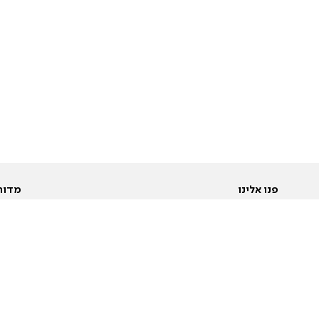
פנו אלינו
מדור
אודות
Pусский
חד
יצירת קשר
عربية
מב
פרסמו אצלנו
בי
תנאי שימוש
פו
מדיניות פרטיות
בא