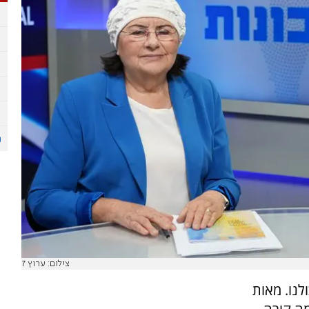
צילום: ערוץ 7
נו. מאות