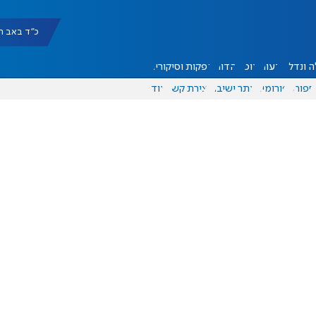
כ"ד באב תשפ"ו |
 ונדל"ן
דעות
אוכל
יהדות
הפקות וסיקורים
ספורט
פורומים
אתר ישיבה
יצירת קשר
עוד