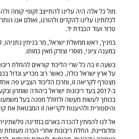
מול כל אלה היה עלינו להתייצב זקופי קומה ולהכרי
לכלותינו עלינו להקדים ולהורגו, ואולם אנו הות
טרור ועוד הכבדת יד.
בפניך, ראש ממשלת ישראל, מר בנימין נתניהו, 
במענה ציוני, מוסרי וצודק מאין כמותו.
בשעה זו בה כל שרי הליכוד קוראים להחלת ריבו
על ארץ ישראל כולה, כאשר רוב מכריע וגדול בכ
מצטרף לקריאה זו, ומרכז הליכוד הצביע פה אחד
ב-2017 בעד ריבונות ישראל ביהודה שומרון ובק
בכוחך לעשות מעשה ולחולל מפנה בעל משמעו
והיסטורית ולהיענות לקריאה זו המבטאת את קול
אל לנו להמתין להכרה באו"ם במדינה פלשתינית
ומדומיינת. החלת ריבונות אחרי הכרה מעוותת ש