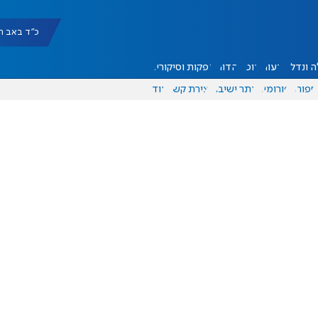
כ"ד באב תשפ"ו |
 ונדל"ן
דעות
אוכל
יהדות
הפקות וסיקורים
ספורט
פורומים
אתר ישיבה
יצירת קשר
עוד