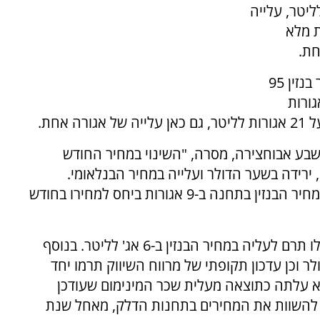
ע"מ) יעמוד על 7.16 ש"ח לליטר, עלייה
ת מלא
באילת, שם לא נגבה מע"מ, המחיר המרבי לליטר בנזין 95
 על 6.07 ש"ח לליטר, עלייה של 8 אגורות
אחת.
בע אבוחצירה, מסרה, "השינוי במחיר החודש
ירידה בשער הדולר ועלייה במחיר הבנלאומי.
כתוצאה משינוים אלו, החל ממחר תחול עלייה במחיר הבנזין בתחנה ב-9 אגורות ביחס למחירו בחודש
עוד אמרה אבוחצירה, "העדכון התקופתי של הבלו תרם לעליה במחיר הבנזין ב-6 אג' לליטר. בנוסף
לר וכן עדכון תקופתי של מרווח השיווק תרמו יחד
רות מלא עלתה כתוצאה מעלית שכר המינימום שעודכן
 להשוות את המחירים בתחנות הדלק, מאחל שנת