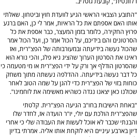
רלוונטית", קובעת גוטליב.
"התובע הצבאי הראשי הגיע לוועדת חוץ וביטחון. שאלתי
אותו האם אספתם את כל הראיות, אמר לי כן, האם ברגע
פרוץ החקירה, כלומר בזמן המעצר, כבר אספת את כל
הסרטונים והם בידיכם, על הכול אמר כן, ועל הכול אמר
שהכול נעשה בידיעתה ובמעורבותה של הפצ"רית, ואז
ראינו את הסרטון הערוך שהציג גיא פלג, והכי נורא הוא
שהסרטון הודלף אך ורק על ידי הפצ"רית או מי מטעמה כי
כל דבר נעשה בידיעתה. ההדלפה נעשתה מתוך משחק
כוחות בזוי של הפצ"רית כדי להגן על שמה הטוב לאחר
שכולנו כאן יצאנו נגדה כשהיא מאשימה את לוחמינו".
"באחת הישיבות בחו"ב הגיעה הפצ"רית. קלטתי
שהפצ"רית הולכת עם יולי, יו"ר הועדה אז, לחדר שלו
והבנתי שכבר לא אוכל לעשות את העבודה שלי כי אחרי
דיון בארבע עיניים היא לוקחת אותו אליה. אמרתי בדיון