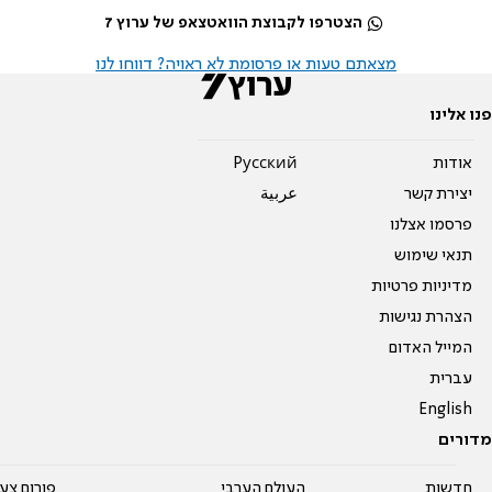
הצטרפו לקבוצת הוואטצאפ של ערוץ 7
מצאתם טעות או פרסומת לא ראויה? דווחו לנו
פנו אלינו
אודות
Pусский
יצירת קשר
عربية
פרסמו אצלנו
תנאי שימוש
מדיניות פרטיות
הצהרת נגישות
המייל האדום
עברית
English
מדורים
חדשות
העולם הערבי
פורום צע