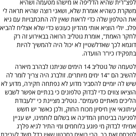
לפצ"רית שהיא הדליפה או מישהו מטעמה ושהיא
משקרת כשהיא אומרת שלא, ושאני רוצה שהיא תראה לי
את הטלפון שלה כדי לראות שאין לה התכתבויות עם גיא
פלג. יולי הוציא אותי מהדיון כעונש כדי שלא אצליח להביא
לחקר האמת", אומרת גוטליב הרואה בבאירוע זה רק
דוגמא לכך שאדלשטיין לא יכול היה להמשיך להיות
בתפקידו כיו"ר הוועדה.
לטעמה של גוטליב 14 הימים שניתנו לבהרב מיארה
להשיב הם "14 ימים מיותרים. זולברג היה צריך לומר לה
שיש לה יומיים להסביר מדוע לא נפתחה חקירה, מדוע לא
הוציאו צווים כדי לבדוק טלפונים כי בנתיים אפשר לשבש
הליכים מאתיים פעמים". גוטליב מציינת כי "לעבודת
עיתונאי אין חיסיון מכוח החוק, ולכן כאשר יש חשש
לפגיעה בביטחון המדינה או בשלום לוחמינו, יש עניין
אמיתי לבדוק מי פוגע בלוחמים ומי התיר לגיא פלךג
לפרסם זאת כך. הרי רואים בסרטון שאין בדל חשד לעבירת