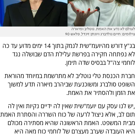
לעולם לא נדע את האמת. גוטליב ומיארה
צילומים: חיים גולדברג ויונתן זינדל, פלאש 90
בג"ץ דורש מהיועמ"שית לנמק בתוך 14 ימים מדוע עד כה
לא נפתחה חקירה בפרשת עלילת הדם שבושלה נגד
לוחמי צה"ל בבסיס שדה תימן.
חברת הכנסת טלי גוטליב לא מתרשמת במיוחד מהוראת
השופט סולברג ומשוכנעת שביהרב מיארה תדע למשוך
את הזמן ולהסתיר את האמת.
,יש לנו עסק עם יועמ"שית שאין לה ידיים נקיות ואין לה
תום לב, אלא ניצול לרעה של כוח השררה והסתרת האמת
מבית המשפט. האמת הראשונה שהיא מסתירה מכולם
היא העובדה שערב מעצרם של לוחמי כוח מאה היא