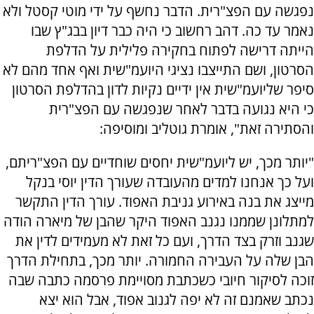
נפגשה עם הפצ"רית. הדבר נחשף על ידי מוטי קסטל ולא
נאמר עד כה. דהב רחשוב כי היה כבר דיון בבג"ץ שבו
הייתה דרישה לפתוח בחקירה פלילית על הדלפת
הסרטון, ושם התייצבו נציגי היועמ"שית ואף אחד מהם לא
סיפר שליועמ"שית אין ידיים נקיות לדון בהדלפת הסרטון
כי היא נגועה בדבר לאחר שנפגשה עם הפצ"רית
והסתירה זאת", אומרת גוטליב ומוסיפה:
"יותר מכך, יש ליועמ"שית יחסים שוחדיים עם הפצ"ריתם,
ועל כך אנחנו למדים מהעובדה שעורך הדין יוסי בנקל
מייצג את בנה באירוע גניבת האפוד. עורך הדין התקשר
למתלונן שממנו נגנב האפוד היקר שהבן של מיארה הודה
שגנב וזרק בצד הדרך, ועם כל זאת לא מעמידים לדין את
הבן שלה על העבירה החמורה. יותר מכך, בתחילת הדרך
זוכה לסיקור חיובי כשכתבת מסויימת פרסמה כתבה שבה
נכתב שאמנם זה לא יפה לגנוב אפוד, אבל הוא יצא