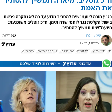
ח"כ גוטליב: מיארה תמשיך להסתיר
את האמת
בג"ץ הורה ליועמ"שית להסביר מדוע עד כה לא נחקרה פרשת
בישול הקלטת נגד לוחמי שדה תימן. ח"כ גוטליב משוכנעת:
היועמ"שית תמשיך להסתיר.
שמעון כהן
2 דקות
1.09.25, 13:32
בג"ץ
רדיו ערוץ 7
טלי גוטליב
נעם סולברג
גלי בהרב מיארה
שדה תימן