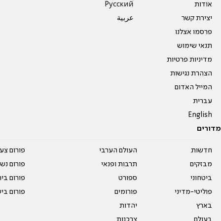
אודות
Pусский
יצירת קשר
عربية
פרסמו אצלנו
תנאי שימוש
מדיניות פרטיות
הצהרת נגישות
המייל האדום
עברית
English
מדורים
חדשות
העולם הערבי
פורום צע
מבזקים
תרבות ופנאי
פורום נשו
ביטחוני
ספורט
פורום בי
פוליטי-מדיני
פורומים
פורום בי
בארץ
יהדות
בעולם
צרכנות