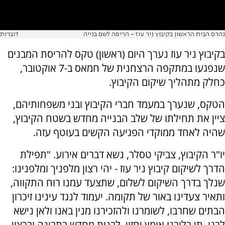
נהרס הבית הראשון בקיבוץ ניר עוז - הריסה לשם בנייה
דוברות
בקיבוץ ניר עוז נערך היום (ראשון) טקס להריסת המבנים
שנפגעו במתקפה הרצחנית של חמאס ב-7 אוקטובר,
כחלק מתהליך שיקום הקיבוץ.
הטקס, שנערך במעמד חברי הקיבוץ ובני משפחותיהם,
ציין את תחילתו של שלב הבנייה מחדש בשטח הקיבוץ,
שהיה לאחד ממוקדי הפגיעה הקשים בעוטף עזה.
יו"ר הקיבוץ, צביקי טסלר, נשא דברים אירוע. "תפילת
הדרך לשיקום קיבוץ ניר עוז - יהי רצון מלפניך ומלפנינו:
שנלך בדרך השיקום לשלום, שתצעד עמנו רוח התקווה,
ותאיר צעדינו באור של תקומה. יעמוד לנגד עינינו זיכרון
הבתים שחרבו, לשומרנו ולהזכירנו מנין באנו ולאן נישא
לבנו. תן בליבנו אומץ וחזון, לבנות מחדש בתבונה וברצון.