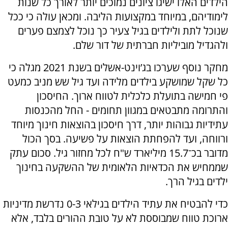
הילדים האלו ישיגו ציונים נמוכים יותר לאורך כל שנות
לימודיהם, במיוחד במקצועות הליבה. ומכאן עולה כי ככל
שנוכל לתת ולילדים בגיל צעיר כך נוכל לצמצם פערים
ולהגדיל מוביליות חברתית של דור שלם.
מחקר נוסף שערכו בג’וינט-אשלים בשנת 2021 מגלה כי
כל שקל שמושקע בילדים מלידה ועד גיל שש מניב כמעט
פי חמישה בתועלת כלכלית לטווח ארוך. החיסכון
והתרומה מתבטאים במגוון תחומים - החל מהכנסות
עתידיות גבוהות יותר, דרך חיסכון בהוצאות חינוך מיוחד
ורווחה, ועד להפחתת הוצאות על פשיעה. בסך הכול
מדובר בכ־15.7 מיליארד ש"ח לכל מחזור גיל. סכום עתק
שממחיש את הכדאיות הלאומית של ההשקעה בחינוך
ילדים בגיל הרך.
כדי להבטיח את עתיד הילדים בגילאי 0-3 נדרשת מדיניות
ארוכת טווח שמבוססת לא על טובת ההורים בלבד, אלא