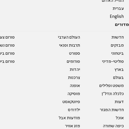
המייל האדום
עברית
English
מדורים
חדשות
העולם הערבי
פורום צע
מבזקים
תרבות ופנאי
פורום נשו
ביטחוני
ספורט
פורום בי
פוליטי-מדיני
פורומים
פורום בי
בארץ
יהדות
בעולם
צרכנות
משפט ופלילים
אופנה
כלכלה ונדל"ן
מוסיקה
דעות
פיוטקאסט
חדשות המגזר
ילדודס
אוכל
מודעות אבל
כיפה שחורה
מזג אוויר