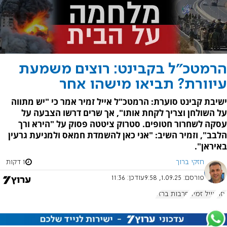
הרמטכ"ל בקבינט: רוצים משמעת
עיוורת? תביאו מישהו אחר
ישיבת קבינט סוערת: הרמטכ"ל אייל זמיר אמר כי "יש מתווה
על השולחן וצריך לקחת אותו", אך שרים דרשו הצבעה על
עסקה לשחרור חטופים. סטרוק ציטטה פסוק על "הירא ורך
הלבב", וזמיר השיב: "אני כאן להשמדת חמאס ולמניעת גרעין
באיראן".
חזקי ברוך
1 דקות
פורסם:
1.09.25, 9:58
עודכן:
11:36
עזה
אייל זמיר
חרבות ברזל