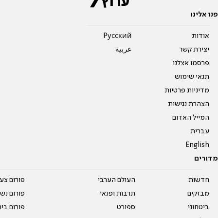
פנו אלינו
אודות
Pусский
יצירת קשר
عربية
פרסמו אצלנו
תנאי שימוש
מדיניות פרטיות
הצהרת נגישות
המייל האדום
עברית
English
מדורים
חדשות
העולם הערבי
פורום צע
מבזקים
תרבות ופנאי
פורום נשו
ביטחוני
ספורט
פורום בי