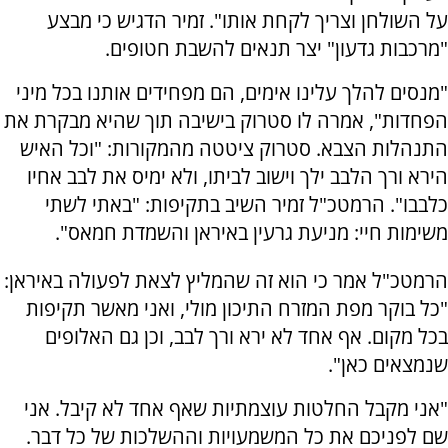
על השולחן וצריך לקחת אותו". זמיר הדגיש כי מבצע
"מרכבות גדעון" יצר תנאים להשבת חטופים.
"מנסים להלך עלינו אימים, הם מפחידים אותנו בכל מיני
הפחדות", אמרה לו סטרוק בישיבה תוך שהיא מבקרת את
התנהלות הצבא. סטרוק ציטטה מהמקורות: "וכל האיש
הירא ורך הלבב ילך וישוב לביתו, ולא ימיס את לבב אחיו
כלבבו". הרמטכ"ל זמיר השיב בתקיפות: "באתי לשתי
משימות חיי: מניעת גרעין באיראן והשמדת חמאס".
הרמטכ"ל אמר כי הוא זה שהמליץ לצאת לפעולה באיראן:
"כל בוקר מפת המזרח התיכון מולי, ואני מאשר תקיפות
בכל מקום. אף אחד לא ירא ורך לבב, וכן גם האלופים
שנמצאים כאן".
"אני מקבל החלטות עוצמתיות שאף אחד לא קיבל. אני
שם לפניכם את כל המשמעויות וההשלכות של כל דבר.