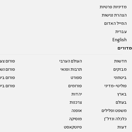
מדיניות פרטיות
הצהרת נגישות
המייל האדום
עברית
English
מדורים
חדשות
העולם הערבי
פורום צע
מבזקים
תרבות ופנאי
פורום נשו
ביטחוני
ספורט
פורום בי
פוליטי-מדיני
פורומים
פורום בי
בארץ
יהדות
בעולם
צרכנות
משפט ופלילים
אופנה
כלכלה ונדל"ן
מוסיקה
דעות
פיוטקאסט