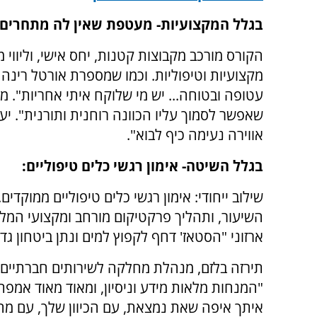
בגלל המקצועיות- מעטפת שאין לה מתחרים!
הקורס מורכב מקבוצות קטנות, יחס אישי, וליווי
מקצועיות וטיפוליות. וכמו שמספרת אורטל רינה 
עטופה ובטוחה... יש מי שלוקח איתי אחריות". מ
שאפשר לסמוך עליו הכוונה רוחנית ותורנית". י
אווירה נעימה כיף לבוא".
בגלל השיטה- אימון רגשי כלים טיפוליים:
שילוב ייחודי: אימון רגשי כלים טיפוליים ממוקד
השיעור, ותהליך פרקטיקום מורחב ומקצועי המלו
ארזוני "הסטאז' דחף לקפוץ למים ונתן ביטחון גדו
תירזה בלזם, מנהלת מחלקה לשירותים חברתיים 
"המנחות מלאות מידע וניסיון, ומאוד מאוד אמפתי
איתך איפה שאת נמצאת, עם הכיוון שלך, עם מ