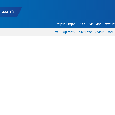
כ"ד באב תשפ"ו |
 ונדל"ן
דעות
אוכל
יהדות
הפקות וסיקורים
ספורט
פורומים
אתר ישיבה
יצירת קשר
עוד