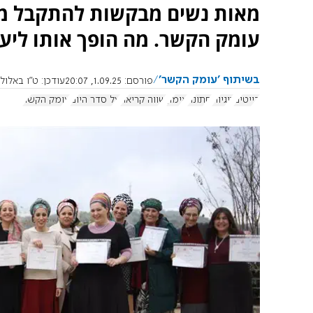
מאות נשים מבקשות להתקבל מדי
עומק הקשר. מה הופך אותו ליעד
בשיתוף 'עומק הקשר'
פורסם:
1.09.25, 20:07
עודכן:
ט"ו באלול תשפ"ה, 5
דייטים
זוגיות
חתונה
אימון
שווה קריאה
על סדר היום
עומק הקשר