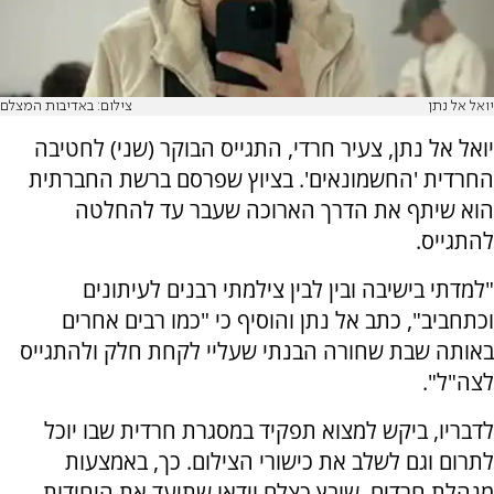
יואל אל נתן
צילום: באדיבות המצלם
יואל אל נתן, צעיר חרדי, התגייס הבוקר (שני) לחטיבה
החרדית 'החשמונאים'. בציוץ שפרסם ברשת החברתית
הוא שיתף את הדרך הארוכה שעבר עד להחלטה
להתגייס.
"‏למדתי בישיבה ובין לבין צילמתי רבנים לעיתונים
וכתחביב", כתב אל נתן והוסיף כי "כמו רבים אחרים
באותה שבת שחורה הבנתי שעליי לקחת חלק ולהתגייס
לצה"ל".
לדבריו, ביקש למצוא תפקיד במסגרת חרדית שבו יוכל
לתרום וגם לשלב את כישורי הצילום. כך, באמצעות
מנהלת חרדים, שובץ כצלם וידאו שתיעד את היחידות