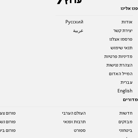
פנו אלינו
אודות
Pусский
יצירת קשר
عربية
פרסמו אצלנו
תנאי שימוש
מדיניות פרטיות
הצהרת נגישות
המייל האדום
עברית
English
מדורים
חדשות
העולם הערבי
פורום צע
מבזקים
תרבות ופנאי
פורום נשו
ביטחוני
ספורט
פורום בי