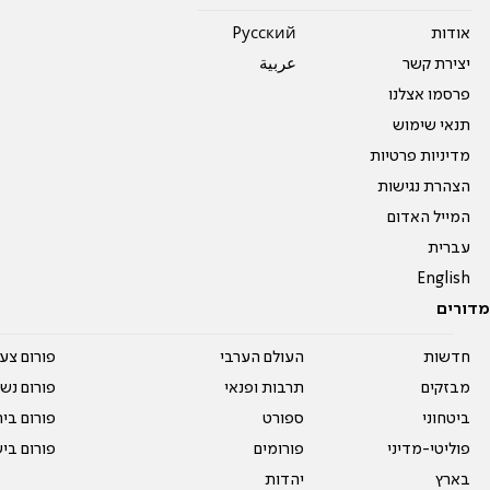
אודות
Pусский
יצירת קשר
عربية
פרסמו אצלנו
תנאי שימוש
מדיניות פרטיות
הצהרת נגישות
המייל האדום
עברית
English
מדורים
חדשות
העולם הערבי
פורום צע
מבזקים
תרבות ופנאי
פורום נשו
ביטחוני
ספורט
פורום בי
פוליטי-מדיני
פורומים
פורום בי
בארץ
יהדות