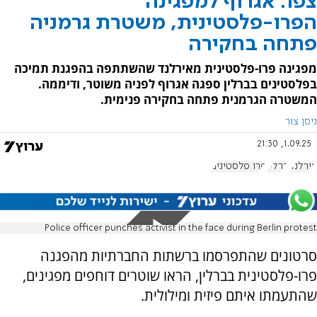
צפו: אגרוף למפגינה
הפרו-פלסטינית, משטרת גרמניה
פתחה בחקירה
מפגינה פרו-פלסטינית מאירלנד שהשתתפה בהפגנת תמיכה
בפלסטינים בברלין ספגה אגרוף לפניה משוטר, ודיממה.
המשטרה הגרמנית פתחה בחקירה פנימית.
ניסן צור
1.09.25, 21:30
אירלנד
ברלין
פרו פלסטינים
Police officer punches activist in the face during Berlin protest
סרטונים שהתפרסמו ברשתות החברתיות מהפגנה
פרו-פלסטינית בברלין, הראו שוטרים דוחפים מפגינים,
שהתעמתו איתם פיזית ומילולית.