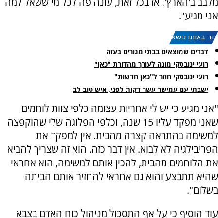
מלבב ב'הארץ', אז בכל זאת, עונה פה לכל מי ששאל למה
אני מגיע".
עוד באותו נושא:
דברים שמוצאים בבתי מגורים בעזה
רועי ינובסקי מונה לעורך מהדורת "כאן"
רועי ינובסקי חוזר ל"כאן חדשות"
ישבתי עם עמישר עשר דקות לפני, איש טוב לב
"אני מגיע כי יש לי אחריות עצומה כלפי צוות לוחמים
שאני מפקד עליו 15 שנה, וכלפי הפלוגה שלי שהוקפצה
למשימה בהתראה קצרה מהבית. אין למפקד את
הפריבילגיה לא לבוא. אין דבר כזה. הוא זה שצריך להביא
את הלוחמים מהבית, להכין אותם למשימה, הוא אחראי
שהיא תתבצע והוא גם אחראי להחזיר אותם הביתה
בשלום".
עוד הוסיף כי על אף התסכול מניהול כוח האדם בצבא