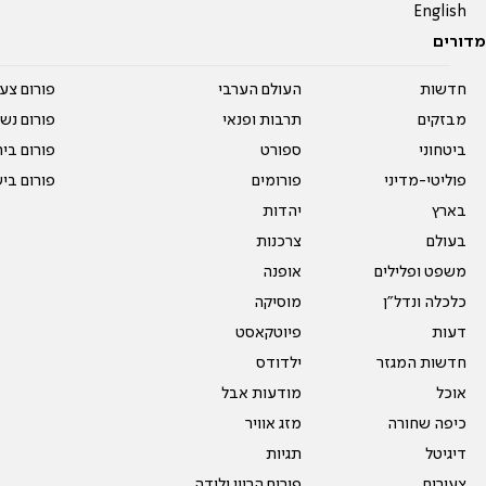
English
מדורים
חדשות
העולם הערבי
פורום צע
מבזקים
תרבות ופנאי
פורום נשו
ביטחוני
ספורט
פורום בי
פוליטי-מדיני
פורומים
פורום בי
בארץ
יהדות
בעולם
צרכנות
משפט ופלילים
אופנה
כלכלה ונדל"ן
מוסיקה
דעות
פיוטקאסט
חדשות המגזר
ילדודס
אוכל
מודעות אבל
כיפה שחורה
מזג אוויר
דיגיטל
תגיות
צעירים
פורום הריון ולידה