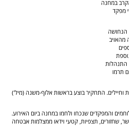
קרב במחנה
 על ידי מפקד
 הנחושה
ג, מנעה מהאויב
פים
וספת
 התנהלות
ם תרמו
כזרית על מחנה יפתח נפלו 9 חיילות וחיילים. התחקיר בוצע בראשות אלוף-משנה (מיל')
חמים והמפקדים שנכחו ולחמו במחנה ביום האירוע.
ר, שחזורים, תצפיות, קטעי וידאו ממצלמות אבטחה