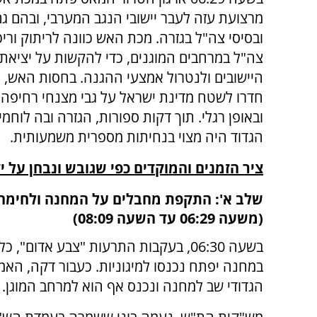
מרצועת עזה לעבר יישובי הנגב המערבי, ובהם ג
ובסיסי צה"ל בגזרה. מכת האש כוונה לריתוק וריכו
צה"ל במרחבים המוגנים, כדי להקשות על יציאתם
היישובים ולנטרול אמצעי ההגנה. בחסות האש, 
חדרו לשטח מדינת ישראל על גבי מצנחי רחיפה, 
ובאופן רגלי. תוך דקות ספורות, הגזרה ובה לוח
הגדוד היה מצוי בנחיתות מספרית משמעותית.
ציר הזמנים והמוקדים כפי שגובש ונבחן על י
שלב א': התקפת מחבלים על המחנה ולחימה
(משעה 06:29 עד השעה 08:09)
בשעה 06:30, בעקבות התרעות "צבע אדום", 
במחנה יפתח נכנסו למיגוניות. כעבור דקה, האמ
הגדודי שב למחנה ונכנס אף הוא למרחב המוגן.