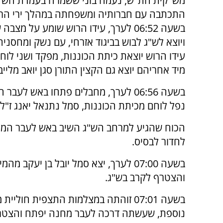
מש"קית הת"ש, נעמה בוני ששמרה בעמדת הש"ג
התכתבה עם חברותיה ומשפחתה במהלך ירי הר
בשעה 06:52 לערך, עידו הרוש שומע על מצ
ויוצא לש"ג לבוש בביגוד אזרחי, עם נשק ומחסני
עידו הרוש יוצאת כיתת הכוננות, מפקד ושני לו
מיד אחריהם יוצא גם הקצין התורן סגן יואב מלייב
בשעה 06:56 לערך, מחבלים פתחו באש ל
נפל לוחם מכיתת הכוננות, סמל נתנאל יאנג ז"ל
הכוח שהגיע למרחב הש"ג השיב באש לעבר המח
לחדור לבסיס.
בשעה 07:00 לערך, יצא סמל יובל בן יעקב מהמ
והצטרף לקרב בש"ג.
בשעה 07:01 זוהתה במצלמות התצפית חוליית
נוספת, שעשתה דרכה לעבר מחנה יפתח והצט