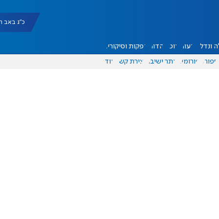
כ"ג באב תשפ"ו |
 ונדל"ן
דעות
אוכל
יהדות
הפקות וסיקורים
ספורט
פורומים
אתר ישיבה
יצירת קשר
עוד