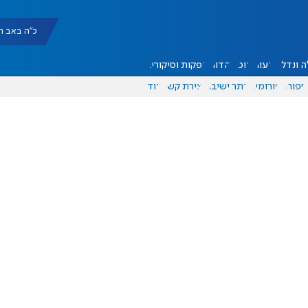
כ"ה באב תשפ"ו |
 ונדל"ן
דעות
אוכל
יהדות
הפקות וסיקורים
ספורט
פורומים
אתר ישיבה
יצירת קשר
עוד