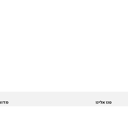
פנו אלינו
מדור
אודות
Pусский
חד
יצירת קשר
عربية
מב