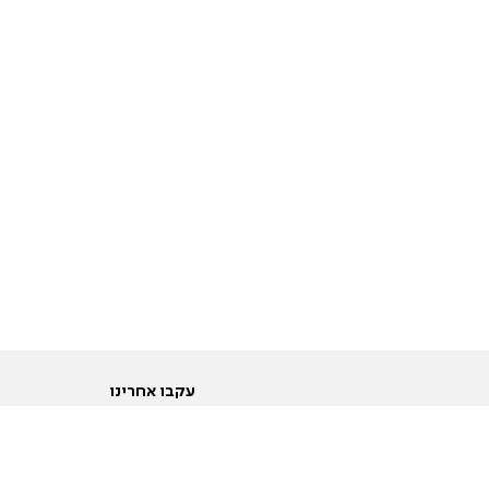
עקבו אחרינו
ות
טוויטר
ם הריון ולידה
פייסבוק