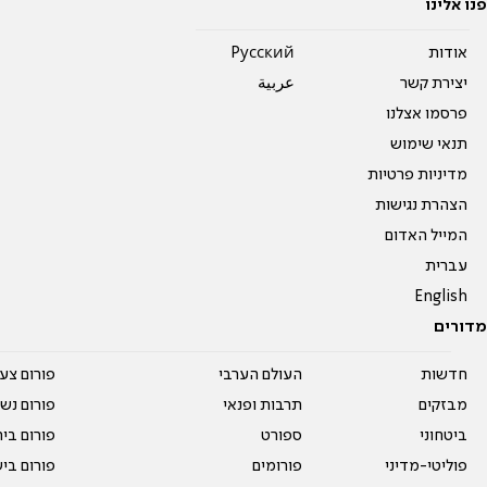
פנו אלינו
אודות
Pусский
יצירת קשר
عربية
פרסמו אצלנו
תנאי שימוש
מדיניות פרטיות
הצהרת נגישות
המייל האדום
עברית
English
מדורים
חדשות
העולם הערבי
פורום צע
מבזקים
תרבות ופנאי
פורום נשו
ביטחוני
ספורט
פורום בי
פוליטי-מדיני
פורומים
פורום בי