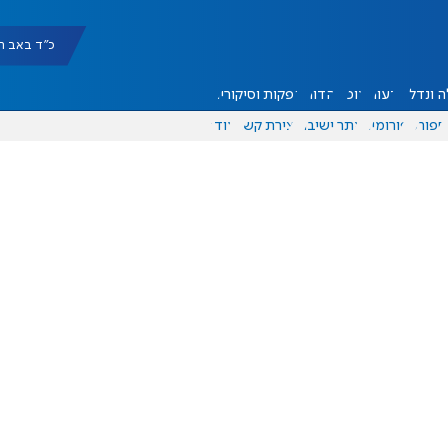
כ"ד באב תשפ"ו |
 ונדל"ן
דעות
אוכל
יהדות
הפקות וסיקורים
ספורט
פורומים
אתר ישיבה
יצירת קשר
עוד