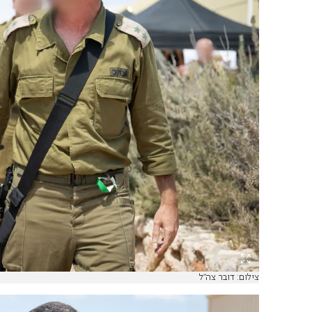
צילום: דובר צה"ל