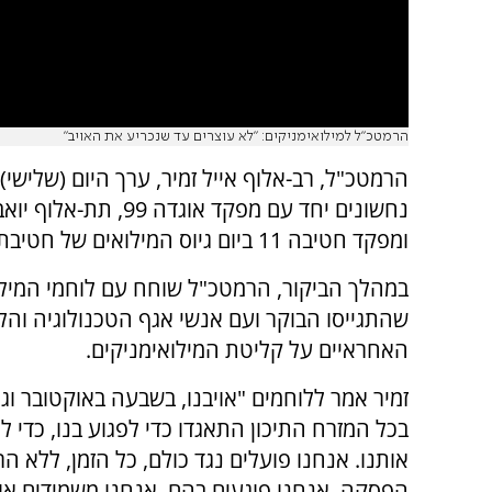
הרמטכ"ל למילואימניקים: "לא עוצרים עד שנכריע את האויב"
הרמטכ"ל, רב-אלוף אייל זמיר, ערך היום (שלישי) 
נחשונים יחד עם מפקד אוגדה 99, תת
ומפקד חטיבה 11 ביום גיוס המילואים של חטיבת "יפתח".
במהלך הביקור, הרמטכ"ל שוחח עם לוחמי המילו
שהתגייסו הבוקר ועם אנשי אגף הטכנולוגיה והל
האחראיים על קליטת המילואימניקים.
זמיר אמר ללוחמים "אויבנו, בשבעה באוקטובר וג
בכל המזרח התיכון התאגדו כדי לפגוע בנו, כדי 
אותנו. אנחנו פועלים נגד כולם, כל הזמן, ללא הר
הפסקה, אנחנו פוגעים בהם, אנחנו משמידים אות