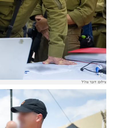
צילום: דובר צה"ל