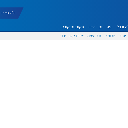
כ"ג באב תשפ"ו |
 ונדל"ן
דעות
אוכל
יהדות
הפקות וסיקורים
ספורט
פורומים
אתר ישיבה
יצירת קשר
עוד