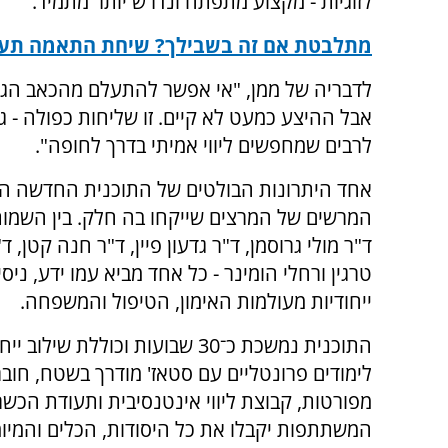
לזוגיות - מקצוע מתפתח ונדרש יותר מתמיד.
מתלבטת אם זה בשבילך? שיחת התאמה תעזור
לדבריה של ממן, "אי אפשר להתעלם מהכאב הגדול
אבל ההיצע כמעט לא קיים. זו שליחות כפולה - 
לרבים שמחפשים ליווי אמיתי בדרך לחופה".
אחד היתרונות הבולטים של התוכנית החדשה ה
המרשים של המרצים שייקחו בה חלק. בין השמות
ד"ר מולי גרוסמן, ד"ר גדעון פיין, ד"ר חנה קטן, ד
טרגין ורחלי הומינר - כל אחד מביא עמו ידע, ניסיו
ייחודיות מעולמות האימון, הטיפול והמשפחה.
התוכנית נמשכת כ־30 שבועות וכוללת שילוב 
לימודים פרונטליים עם סטאז' מודרך בשטח, חוב
מפורטות, קבוצת ליווי אינטנסיבית ותעודת הכש
המשתתפות יקבלו את כל היסודות, הכלים והמיומ