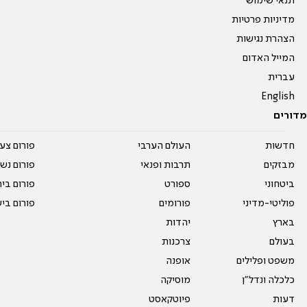
תנאי שימוש
מדיניות פרטיות
הצהרת נגישות
המייל האדום
עברית
English
מדורים
חדשות
העולם הערבי
פורום צע
מבזקים
תרבות ופנאי
פורום נשו
ביטחוני
ספורט
פורום בי
פוליטי-מדיני
פורומים
פורום בי
בארץ
יהדות
בעולם
צרכנות
משפט ופלילים
אופנה
כלכלה ונדל"ן
מוסיקה
דעות
פיוטקאסט