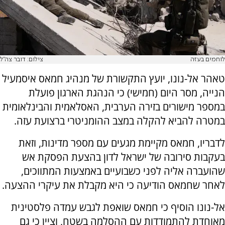
לוחמים בעזה
צילום: דובר צה"ל
טאהר אל-נונו, יועץ התקשורת של מנהיג חמאס איסמעיל
הנייה, מסר היום (חמישי) כי הנהגת הארגון פועלת
במספר מישורים בזירה הערבית, האסלאמית והבינלאומית
במטרה להביא להקלה במצב ההומניטרי ברצועת עזה.
לדבריו, חמאס מקיימת מגעים עם מספר מדינות, וזאת
בעקבות סירובה של ישראל לדון בהצעת הפסקת אש
שהועברה אליה לפני כשבועיים באמצעות המתווכים,
לאחר שחמאס הודיעה כי היא מקבלת את עיקרי ההצעה.
אל-נונו הוסיף כי חמאס שואפת לגבש עמדה פלסטינית
מאוחדת להתמודדות עם ההסלמה בשטח, וציין כי גם