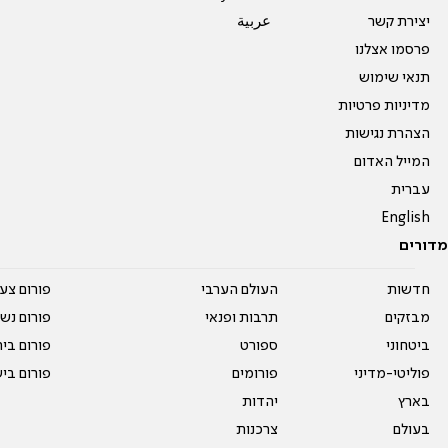
יצירת קשר
عربية
פרסמו אצלנו
תנאי שימוש
מדיניות פרטיות
הצהרת נגישות
המייל האדום
עברית
English
מדורים
חדשות
העולם הערבי
פורום צע
מבזקים
תרבות ופנאי
פורום נשו
ביטחוני
ספורט
פורום בי
פוליטי-מדיני
פורומים
פורום בי
בארץ
יהדות
בעולם
צרכנות